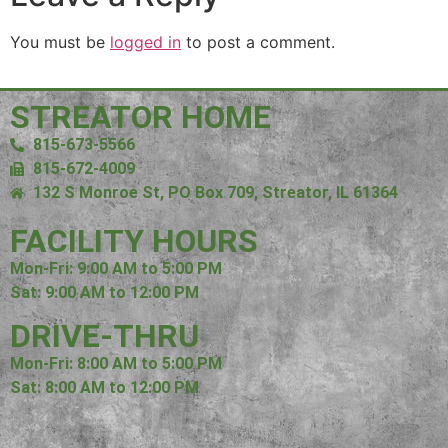
You must be
logged in
to post a comment.
STREATOR HOME
815-673-5566
815-672-4009
132 S Monroe St, PO Box 709, Streator, IL 61364
FACILITY HOURS
Mon-Fri: 9:00 AM to 5:00 PM
Sat: 9:00 AM to 12:00 PM
DRIVE-THRU
Mon-Fri: 8:00 AM to 5:00 PM
Sat: 8:00 AM to 12:00 PM